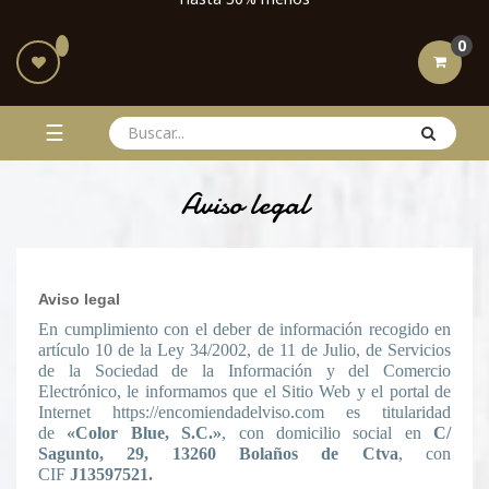
0
Navegación
☰
de
Aviso legal
palanca
Aviso legal
En cumplimiento con el deber de información recogido en
artículo 10 de la Ley 34/2002, de 11 de Julio, de Servicios
de la Sociedad de la Información y del Comercio
Electrónico, le informamos que el Sitio Web y el portal de
Internet https://encomiendadelviso.com es titularidad
de
«Color Blue, S.C.»
, con domicilio social en
C/
Sagunto, 29, 13260 Bolaños de Ctva
, con
CIF
J13597521.